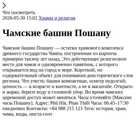
Что посмотреть
2026-05-30 15:02
Храмы и религия
Чамские башни Пошану
Чамские башни Пошану — остатки храмового комплекса
древнего государства Чампа, построенные из кирпича
примерно тысячу лет назад. Это действующее религиозное
место для чамов и одновременно памятник, с которого
открывается вид на город и море. Короткий, но
содержательный объект для понимания доисторического слоя
региона. Что учесть: башни компактные, осмотр недолгий;
ценность — в возрасте и контексте, а не в масштабе. Открыто
и жарко, берите воду и головной убор. Во время чамских
церемоний доступ может меняться. Часы уточняйте [Максим:
часы Пошану]. Адрес: Phú Hài, Phan Thiết Часы: 06:45–17:30
ежедневно Контакты: +84 988 215 123 Теги: история, храм,
чамы, виды, инста-спот