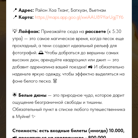
📍
Адрес:
Район Хоа Тханг, Батхуан, Вьетнам
📍
Карта:
https://maps.app.goo.gl/xwiAAU89YarUgjTY6
💡
Лайфхак:
Приезжайте сюда на
рассвете
(к 5:30
утра) — это самое магическое время, когда песок еще
прохладный, а тени создают идеальный рельеф для
фотографий. 🌅 Чтобы добраться до вершины самых
высоких дюн, арендуйте квадроцикл или джип — это
добавит адреналина вашей поездке! 🚜 И обязательно
наденьте яркую одежду, чтобы эффектно выделяться на
фоне белого песка. 👗
🌟
Белые дюны
— это природное чудо, которое дарит
ощущение безграничной свободы и тишины.
Обязательный пункт в списке любого путешественника
в Муйне! ✨
Стоимость: есть входные билеты (иногда) 10.000,
🚜
прокатиться на квадрацикле - 800.000,