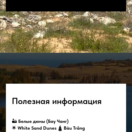
Полезная информация
🏜
Белые дюны (Бау Чанг)
🌟
White Sand Dunes
🛕
Bàu Trắng